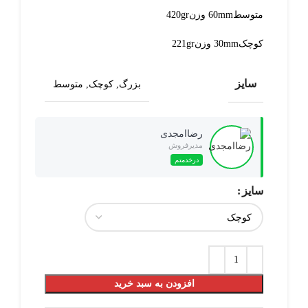
متوسط60mm وزن420gr
کوچک30mm وزن221gr
سایز
بزرگ, کوچک, متوسط
رضاامجدی
مدیرفروش
درخدمتم
سایز
افزودن به سبد خرید