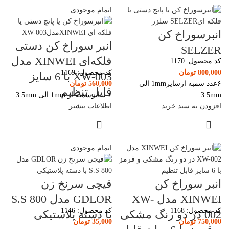
اتمام موجودی
انبرسوراخ کن
انبر سوراخ کن دستی
SELZER
فلکه‌ای XINWEI مدل
کد محصول:
1170
800,000
تومان
کد محصول:
1169
XW-003 با 6 سایز
۶عدد سمبه ازسایز1mm الی
560,000
تومان
قابل تنظیم
3.5mm
۶ سایزسمبه از 1mm الی 3.5mm
افزودن به سبد خرید
اطلاعات بیشتر
اتمام موجودی
انبر سوراخ کن
قیچی سرنخ زن
XINWEI مدل XW-
GDLOR مدل 800 S.S
کد محصول:
1168
کد محصول:
1146
002 در دو رنگ مشکی
با دسته پلاستیکی
750,000
تومان
35,000
تومان