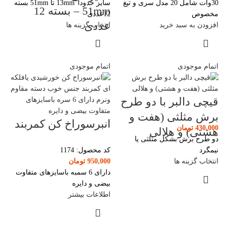
30وات شامل 20 مدل سری و تیغ
سایز حدودا”13mm تا 51mm بسته
51mm – بسته 12
مخصوص
12عددی
عددی
افزودن به سبد خرید
انتخاب گزینه ها
اتمام موجودی
اتمام موجودی
قیچی دالبر با دو طرح
برش مثلثی (هفت و
انبرسوراخ کن کمربند
430,000
تومان
هشتی) و هلالی
دو طرح برش بشکل مثلثی یا
نیمگرد
کد محصول:
1174
انتخاب گزینه ها
950,000
تومان
دارای 6 سمبه باسایزهای متفاوت
بیضی و دایره
اطلاعات بیشتر