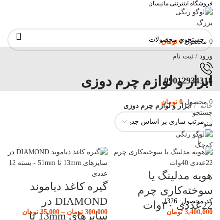
فروشگاه اینترنتی مانیسان
0
محصول
0
تومان
ورود / ثبت نام
ابزار و لوازم چرم دوزی
09012934318
0
محصول
0
تومان
خانه
ابزار و لوازم چرم دوزی
جستجو
منو
هویه مدلینگ یا
گیره کاغذ دیاموند
سوخته‌کاری چرم
DIAMOND در
کد محصول:
1326
22عددی ۳۰وات
3,400,000
تومان
300,000
تومان
–
35,000
تومان
سایزهای 13mm تا