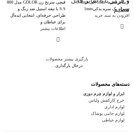
و قرمز با 6 سایز قابل
۶ سایزسمبه 1mm الی 3.5mm
قیچی سرنخ زن GDLOR مدل 800
تنظیم
بهمراه یک سره یدکی1mm
S.S با تیغه استیل ضد زنگ و
افزودن به سبد خرید
طراحی حرفه‌ای، انتخابی ایده‌آل
برای خیاطان و
اطلاعات بیشتر
بارگیری بیشتر محصولات
درحال بارگذاری...
دسته‌های محصولات
ابزار و لوازم چرم دوزی
خرج کارکفش ولباس
لوازم اداری
لوازم جانبی پوشاک
لوازم خیاطی