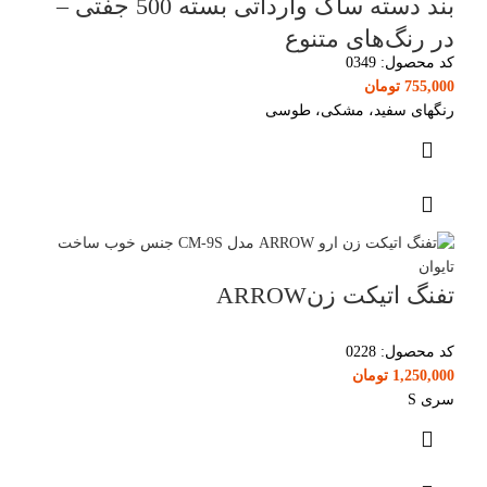
بند دسته ساک وارداتی بسته 500 جفتی –
در رنگ‌های متنوع
کد محصول:
0349
755,000
تومان
رنگهای سفید، مشکی، طوسی
تفنگ اتیکت زنARROW
کد محصول:
0228
1,250,000
تومان
سری S