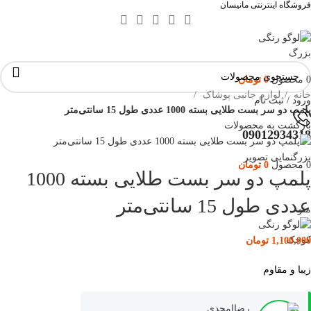
فروشگاه اینترنتی مانیسان
0
محصول
0
تومان
خانه
لوازم جانبی پوشاک
ورود / ثبت نام
پلمپ دو سر بست طلایی بسته 1000 عددی طول 15 سانتی‌متر
بازگشت به محصولات
09012934318
بزرگنمایی تصویر
0
محصول
0
تومان
پلمپ دو سر بست طلایی بسته 1000
جستجو
عددی طول 15 سانتی‌متر
منو
1,100,000
تومان
زیبا و مقاوم
رضاامجدی