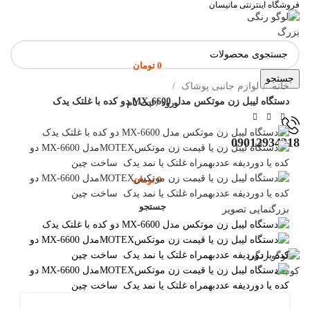
فروشگاه اینترنتی مانیسان
0
تومان
جستجو
خانه
لوازم جانبی پوشاک
دستگاه لیبل زن موتکس مدل MX-6600 دو کده با غلتک یدک
ورود / ثبت نام
09012934318
0
تومان
جستجو
بزرگنمایی تصویر